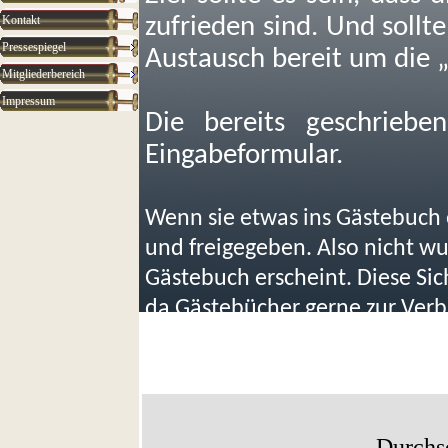
Kontakt
zufrieden sind. Und sollt
Pressespiegel
Austausch bereit um die 
Mitgliederbereich
Impressum
Die bereits geschriebe
Eingabeformular.
Wenn sie etwas ins Gästebuch e
und freigegeben. Also nicht wu
Gästebuch erscheint. Diese Si
da Gästebücher gerne zur Ver
werden.
Durchs