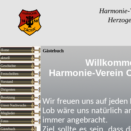
Harmonie-V
Herzoge
Home
Gästebuch
aktuell
Willkomm
Geschichte
Harmonie-Verein C
Festschriften
Vorstand
Dirigenten
Besetzung
Wir freuen uns auf jeden E
Unser Nachwuchs
Lob wäre uns natürlich am
Mitglieder
immer angebracht.
Fotos
Ziel sollte es sein, das
Gästebuch