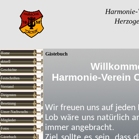
Harmonie-V
Herzoge
Home
Gästebuch
aktuell
Willkomm
Geschichte
Harmonie-Verein C
Festschriften
Vorstand
Dirigenten
Besetzung
Wir freuen uns auf jeden E
Unser Nachwuchs
Lob wäre uns natürlich am
Mitglieder
immer angebracht.
Fotos
Ziel sollte es sein, das
Gästebuch