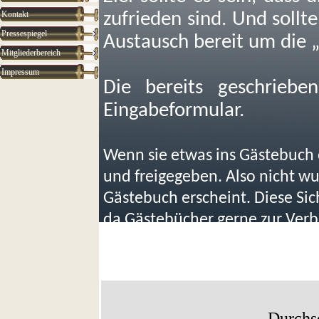
Kontakt
zufrieden sind. Und sollt
Pressespiegel
Austausch bereit um die 
Mitgliederbereich
Impressum
Die bereits geschriebe
Eingabeformular.
Wenn sie etwas ins Gästebuch e
und freigegeben. Also nicht wu
Gästebuch erscheint. Diese Si
da Gästebücher gerne zur Ver
werden.
Durchs