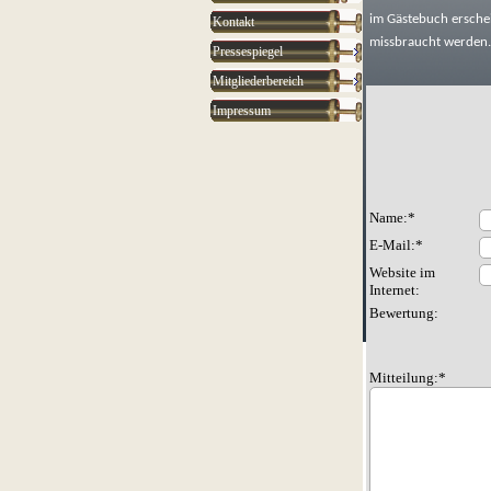
im Gästebuch ersche
Kontakt
missbraucht werden.
Pressespiegel
Mitgliederbereich
Impressum
Name:*
E-Mail:*
Website im
Internet:
Bewertung:
Mitteilung:*