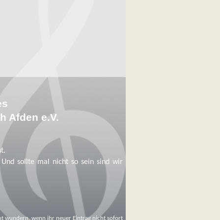
es
h Afden e.V.
t.
Und sollte mal nicht so sein sind wir
ht wundern, wenn ihr neuer Eintrag nicht sofort