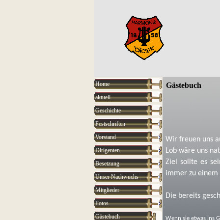
Home
Gästebuch
aktuell
Geschichte
Festschriften
Vorstand
Wir freuen uns au
Dirigenten
Lob wäre uns nat
Ziel sollte es s
Besetzung
immer zu einem 
Unser Nachwuchs
Mitglieder
Die bereits gesc
Fotos
Gästebuch
Wenn sie etwas ins G